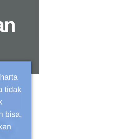
an
harta
 tidak
k
 bisa,
kan