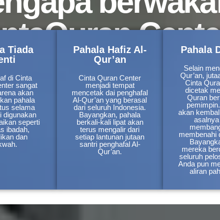
ngapa berwakaf
intaQuran Cente
a Tiada
Pahala Hafiz Al-
Pahala 
enti
Qur’an
Selain meng
Qur’an, jutaa
f di Cinta
Cinta Quran Center
Cinta Qura
nter sangat
menjadi tempat
dicetak me
karena akan
mencetak dai penghafal
Quran ber
rkan pahala
Al-Qur’an yang berasal
pemimpin
utus selama
dari seluruh Indonesia.
akan kembali
ni digunakan
Bayangkan, pahala
asalnya
aikan seperti
berkali-kali lipat akan
membang
as ibadah,
terus mengalir dari
membenahi 
dikan dan
setiap lantunan jutaan
Bayangka
kwah.
santri penghafal Al-
mereka ber
Qur’an.
seluruh pelo
Anda pun m
aliran pa