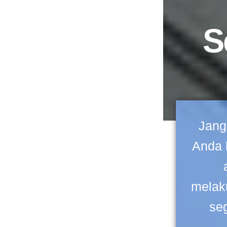
S
Jang
Anda 
melak
se