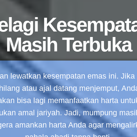
elagi Kesempat
Masih Terbuka
an lewatkan kesempatan emas ini. Jika 
hilang atau ajal datang menjemput, Anda
akan bisa lagi memanfaatkan harta untu
ukan amal jariyah. Jadi, mumpung masih
gera amankan harta Anda agar mengalir
pahala abadi tanpa henti.