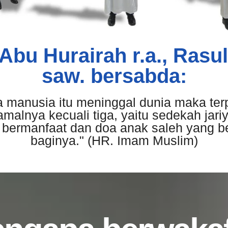
 Abu Hurairah r.a., Rasul
saw. bersabda:
a manusia itu meninggal dunia maka ter
amalnya kecuali tiga, yaitu sedekah jariy
 bermanfaat dan doa anak saleh yang b
baginya." (HR. Imam Muslim)