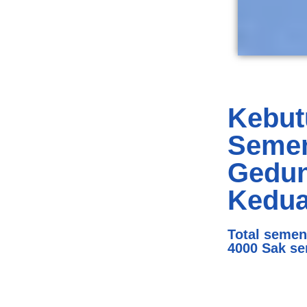
Kebut
Semen
Gedu
Kedu
Total semen
4000 Sak s