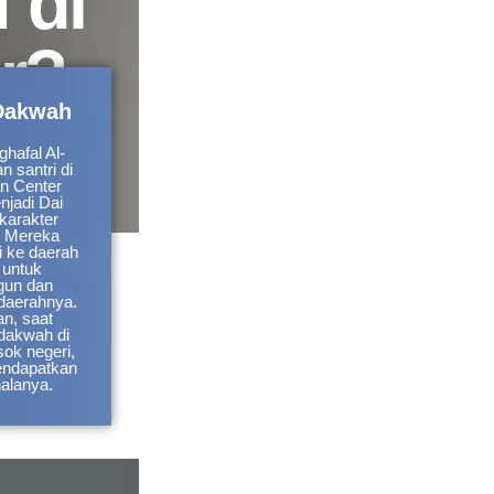
 di
r?
Dakwah
hafal Al-
n santri di
n Center
njadi Dai
karakter
. Mereka
 ke daerah
 untuk
un dan
daerahnya.
n, saat
dakwah di
sok negeri,
endapatkan
halanya.