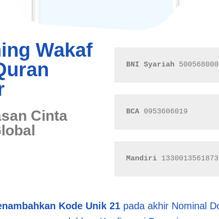
ing Wakaf
Quran
BNI Syariah
 5005680007
r
asan Cinta
BCA
 0953606019
lobal
Mandiri
 1330013561873
nambahkan Kode Unik 21
pada akhir Nominal D