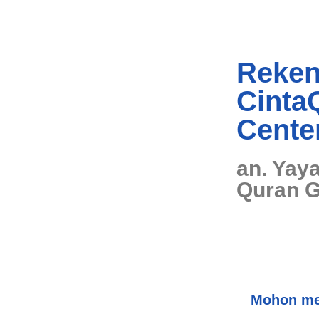
Reken
Cinta
Cente
an. Yay
Quran G
Mohon me