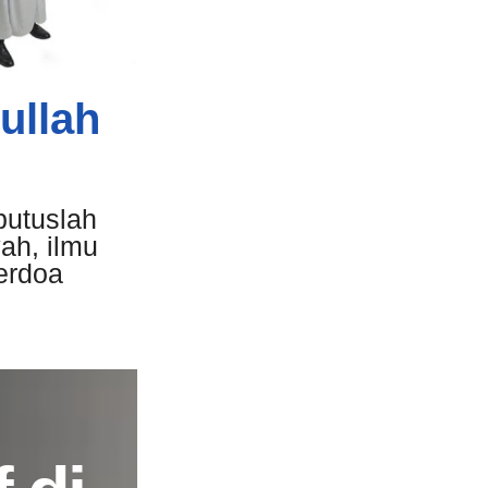
ullah
putuslah
ah, ilmu
erdoa