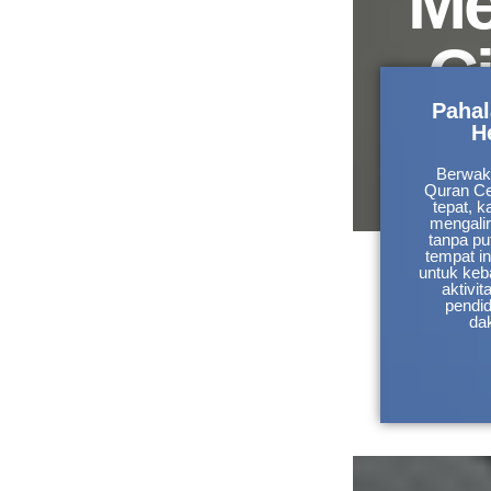
Me
C
Pahal
H
Berwaka
Quran Ce
tepat, 
mengali
tanpa p
tempat i
untuk keb
aktivit
pendi
da