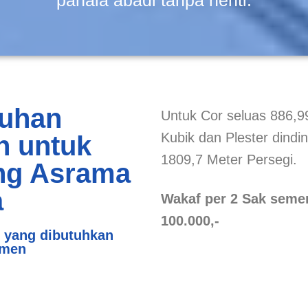
uhan
Untuk Cor seluas 886,9
Kubik dan Plester dindi
 untuk
1809,7 Meter Persegi.
ng Asrama
a
Wakaf per 2 Sak semen
100.000,-
 yang dibutuhkan
emen