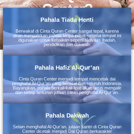
Center?
Pahala Tiada Henti
Berwakaf di Cinta Quran Center sangat tepat, karena
akan mengalirkan pahala tanpa putus selama tempat ini
digunakan untuk kebaikan seperti aktivitas ibadah,
pendidikan dan dakwah.
Pahala Hafiz Al-Qur’an
Cinta Quran Center menjadi tempat mencetak dai
penghafal Al-Qur’an yang berasal dari seluruh Indonesia.
Bayangkan, pahala berkali-kali lipat akan terus mengalir
dari setiap lantunan jutaan santri penghafal Al-Qur’an.
Pahala Dakwah
Selain menghafal Al-Qur’an, jutaan santri di Cinta Quran
Center dicetak menjadi Dai Quran berkarakter